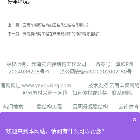
停车环境。
上一篇：
云南车棚膜结构施工装备需要准备哪些？
下一篇：
云南膜结构工程在城市规划中的作用有哪些呢？
版权所有：云南友兴膜结构工程公司
备案号：滇ICP备
2024036298号-1
滇公网安备53010202002150号
官网网址:
www.ynyouxing.com
技术支持:云南丰聚网络
部分素材来源于网络 如有侵权或违禁 联系删除
热门搜索:
膜结构工程
昆明景观膜结构
云南体育
看台膜结构
曲靖停车棚膜结构
楚雄看台膜结构
×
保山收费站膜结构
普洱膜结构工程造价
昭通张拉膜结
欢迎来到本网站，请问有什么可以帮您？
构景观棚
丽江膜结构体育看台